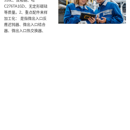
316L、双相钢、哈
C276TA10Zr、无定形碳硅
等质量。2、重点配件来样
加工化： 是指微出入口反
應迟钝器、微出入口结合
器、微出入口热交换器、
管式反應迟钝器等设施设
备。3、利用风格刚性化：
各种流道组成设汁，可多
股浇口，系统分割控温，
可保持重新食用或两组并
联电阻计算食用。4、交接
外形尺寸标椎化化： 标椎
化英制或公制模块，也可
具备私人兼职制定，有利
与另一体统体统间的无线
连接。5、无缝隙焊接衔接
工艺化： 从检测室开发管
理、小试、中试，到工艺
化大工作无缝隙焊接衔
接，且差不多无调小现
象，也容易工艺化的完