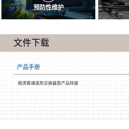
预防性维护
实现整存整取的怎样预试保护，可能当即
在行驶流程
察觉到并消除因素的问题，延长时间传热
率会积累作
器的施用保修期，保持保持稳定性能参数
渣，引致
文件下载
的保持稳定，改善耗能，避免出现问题危
特性和能效
险，保证 传热器一直以来都出于最优阶
率和机 使
段。
现实具体情
推薦热交换
产品手册
微清算通道热交换器类产品样册