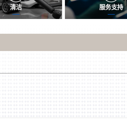
清洁
服务支持
中，热交换器內部绿色通道几
沈氏节能发展专注贴心服务
文奠定物、水垢污垢等杂质残
中途随时待命，及时更准确
热获取热有效率上升，决定机
问題地，并具备最好的解决
比，以求决定生产销售热有效
方案。不仅是解决方法方法
用寿命。沈氏科学将随着机 和
情，小编更还望借助专注贴
况的沈氏节能具体情况，为您
助您預防意向的分
器干净策略，保证机 好的行
驶形态。