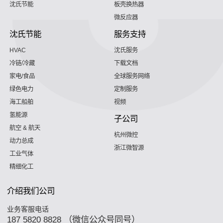
沈氏节能
板壳换热器
微反应器
沈氏节能
服务支持
HVAC
沈氏服务
冷链/冷藏
下载文档
家电/食品
全球服务网络
绿色电力
定制服务
海工船舶
视频
氢能源
子公司
航空 & 航天
杭州微控
动力总成
浙江微智源
工业气体
精细化工
介绍我们公司
业务客服电话
187 5820 8828 （微信公众号同号）