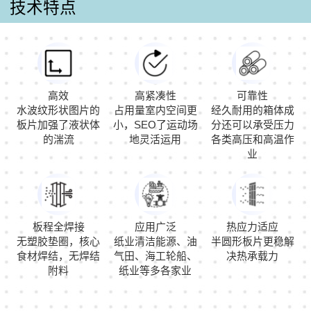
技术特点
高效
高紧凑性
可靠性
水波纹形状图片的
占用量室内空间更
经久耐用的箱体成
板片加强了液状体
小，SEO了运动场
分还可以承受压力
的湍流
地灵活运用
各类高压和高温作
业
板程全焊接
应用广泛
热应力适应
无塑胶垫圈，核心
纸业清洁能源、油
半圆形板片更稳解
食材焊结，无焊结
气田、海工轮船、
决热承载力
附料
纸业等多各家业