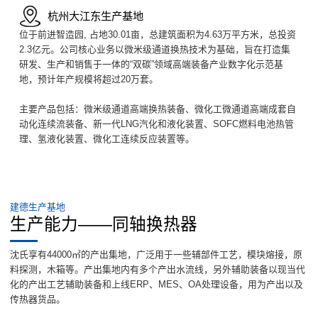
杭州大江东生产基地
位于前进智造园, 占地30.01亩，总建筑面积为4.63万平方米，总投资
2.3亿元。公司核心业务以微米级通道换热技术为基础，旨在打造集
研发、生产和销售于一体的“双碳”领域高端装备产业数字化示范基
地，预计年产规模将超过20万套。
主要产品包括：微米级通道高端换热装备、微化工微通道高端成套自
动化连续流装备、新一代LNG汽化和液化装置、SOFC燃料电池热管
理、氢液化装置、微化工连续反应装置等。
建德生产基地
生产能力——同轴换热器
沈氏享有44000㎡的产出集地，广泛用于一些辅部件工艺，模块熔接，原
料探测，木箱等。产出集地内有多个产出水流线，另外辅助装备以现当代
化的产出工艺辅助装备和上线ERP、MES、OA处理设备，用为产出以及
传热器货品。