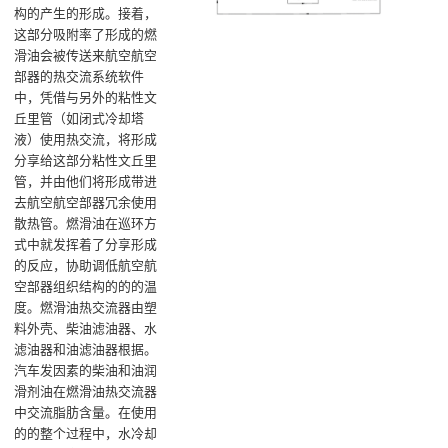
构的产生的形成。接着，
这部分吸附率了形成的燃
滑油会被传送来航空航空
部器的热交流系统软件
中，凭借与另外的粘性文
丘里管（如闭式冷却塔
液）使用热交流，将形成
分享给这部分粘性文丘里
管，并由他们将形成带进
去航空航空部器冗余使用
散热管。燃滑油在巡环方
式中就发挥着了分享形成
的反应，协助调低航空航
空部器组织结构的的的温
度‌。燃滑油热交流器由塑
料外壳、柴油滤油器、水
滤油器和油滤油器根据。
汽车发因素的柴油和油润
滑剂油在燃滑油热交流器
中交流脂肪含量。在使用
的的整个过程中，水冷却