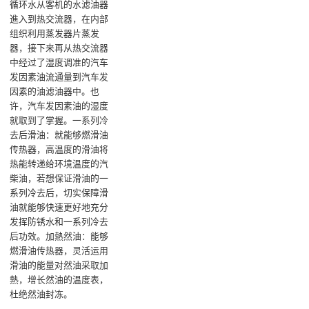
循环水从客机的水滤油器
進入到热交流器，在内部
组织利用蒸发器片蒸发
器，接下来再从热交流器
中经过了湿度调准的汽车
发因素油流通量到汽车发
因素的油滤油器中。也
许，汽车发因素油的湿度
就取到了掌握。‌一系列冷
去后滑油：就能够燃滑油
传热器，高温度的滑油将
热能转递给环境温度的汽
柴油，若想保证滑油的一
系列冷去后，切实保障滑
油就能够快速更好地充分
发挥防锈水和一系列冷去
后功效‌。加熱然油：能够
燃滑油传热器，灵活运用
滑油的能量对然油采取加
熱，增长然油的温度表，
杜绝然油封冻。